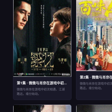
第2集 · 微微与肖奈在
EP2
⏱ 43分钟
第1集 · 微微与肖奈在游戏中初...
EP1
微微与肖奈在游戏中初
⏱ 42分钟
路远，缘分始动。
微微与肖奈在游戏中初次相遇，江湖
路远，缘分始动。