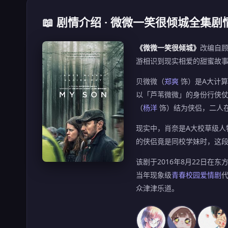
📖 剧情介绍 · 微微一笑很倾城全集剧
《微微一笑很倾城》
改编自
游相识到现实相爱的甜蜜故
贝微微（
郑爽
饰）是A大计
以「芦苇微微」的身份行侠
（
杨洋
饰）结为侠侣，二人
现实中，肖奈是A大校草级人
的侠侣竟是同校学妹时，这
该剧于2016年8月22日
当年现象级
青春校园爱情剧
众津津乐道。