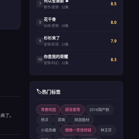
何以笙箫默 🔥
8.5
7
都市/爱情 · 32集
花千骨
8.0
8
仙侠/爱情 · 58集
杉杉来了
7.9
9
爱情/职场 · 22集
你是我的荣耀
8.3
10
爱情/科幻 · 32集
🏷️
热门标签
青春校园
甜宠爱情
2016国产剧
经典了。
杨洋
郑爽
网游题材
小说改编
微微一笑很倾城
林玉芬