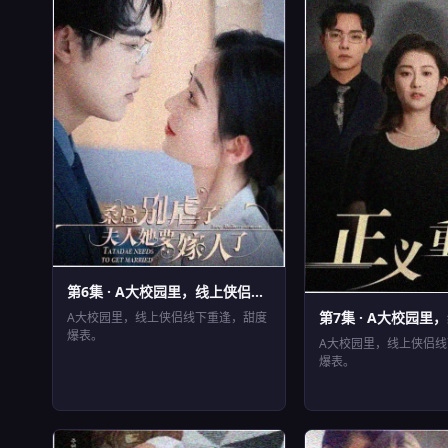
第6集 · A大校园里，线上侠侣...
EP6
⏱ 42分钟
第7集 · A大校园里，
EP7
A大校园里，线上侠侣线下重逢，甜度
⏱ 43分钟
爆表。
A大校园里，线上侠侣
爆表。