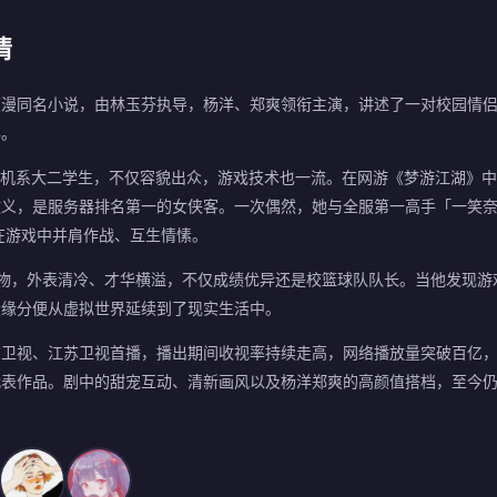
情
顾漫同名小说，由林玉芬执导，杨洋、郑爽领衔主演，讲述了一对校园情
事。
算机系大二学生，不仅容貌出众，游戏技术也一流。在网游《梦游江湖》
仗义，是服务器排名第一的女侠客。一次偶然，她与全服第一高手「一笑
在游戏中并肩作战、互生情愫。
物，外表清冷、才华横溢，不仅成绩优异还是校篮球队队长。当他发现游
段缘分便从虚拟世界延续到了现实生活中。
在东方卫视、江苏卫视首播，播出期间收视率持续走高，网络播放量突破百亿
代表作品。剧中的甜宠互动、清新画风以及杨洋郑爽的高颜值搭档，至今