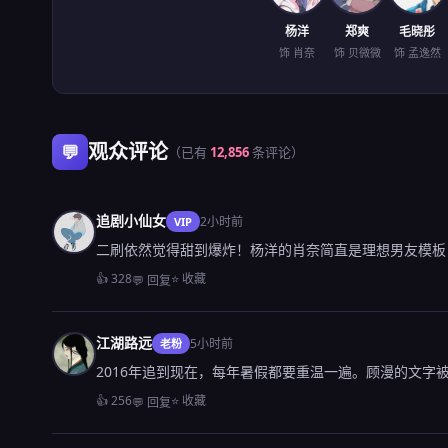
杨洋
郑爽
毛晓彤
饰 肖奈
饰 贝微微
饰 孟逸然
观众评论
💬
（已有
12,856
条评论）
追剧小仙女
2小时前
VIP
二刷依然觉得甜到爆炸！杨洋的肖奈简直是理想男友模板，
👍 328
⭐ 收藏
💬 回复
江湖路远
5小时前
老粉
2016年追到现在，每年暑假都要重温一遍。顾漫的文
👍 256
⭐ 收藏
💬 回复