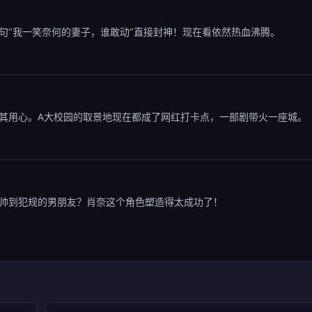
句"我一笑奈何的妻子，谁敢动"直接封神！现在看依然热血沸腾。
其用心。A大校园的取景地现在都成了网红打卡点，一部剧带火一座城。
帅到犯规的男朋友？肖奈这个角色塑造得太成功了！