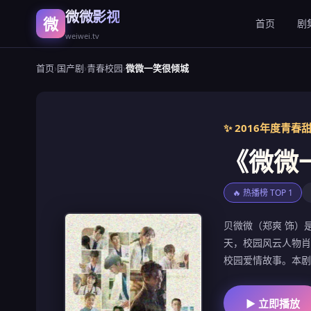
微微影视
微
首页
剧
weiwei.tv
首页
›
国产剧
›
青春校园
›
微微一笑很倾城
✨ 2016年度青
《微微
🔥 热播榜 TOP 1
贝微微（郑爽 饰）
天，校园风云人物肖
校园爱情故事。本剧
▶ 立即播放