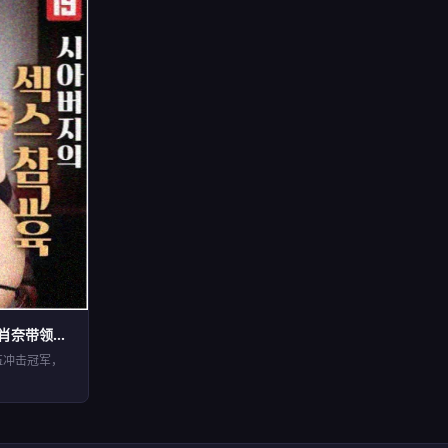
第12集 · 比赛在即，肖奈带领队...
伍冲击冠军，