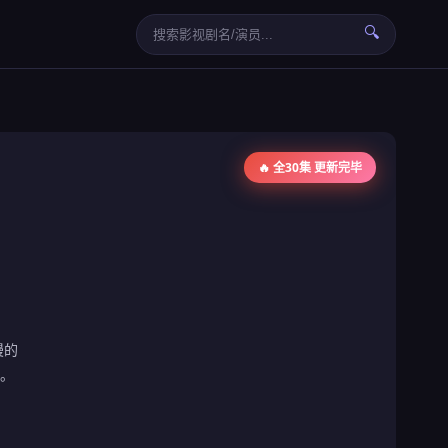
🔍
🔥 全30集 更新完毕
漫的
。