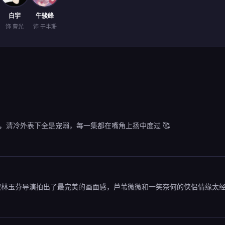
白宇
牛骏峰
饰 曹光
饰 于半珊
清冷外表下全是宠溺，每一集都在嘴角上扬中度过 🥰
字被林玉芬导演拍出了最完美的画面感，芦苇微微和一笑奈何的侠侣情缘太