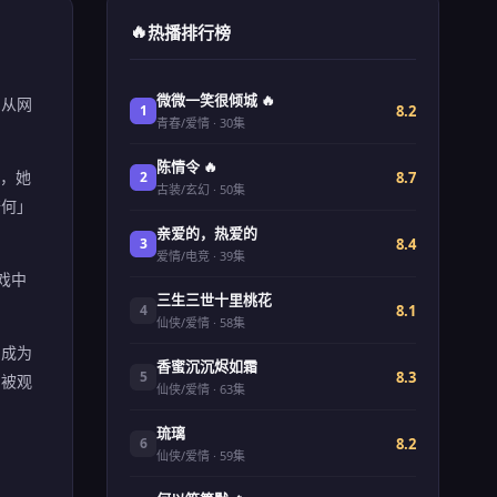
🔥
热播排行榜
微微一笑很倾城 🔥
侣从网
8.2
1
青春/爱情 · 30集
陈情令 🔥
中，她
8.7
2
古装/玄幻 · 50集
奈何」
亲爱的，热爱的
8.4
3
爱情/电竞 · 39集
戏中
三生三世十里桃花
8.1
4
仙侠/爱情 · 58集
，成为
香蜜沉沉烬如霜
8.3
5
仍被观
仙侠/爱情 · 63集
琉璃
8.2
6
仙侠/爱情 · 59集