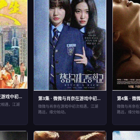
游戏中初...
第3集 · 微微与肖奈在游戏中初...
第4集 · 微
EP3
EP4
⏱ 44分钟
⏱ 45
次相遇，江湖
微微与肖奈在游戏中初次相遇，江湖
微微与肖奈在
路远，缘分始动。
路远，缘分始