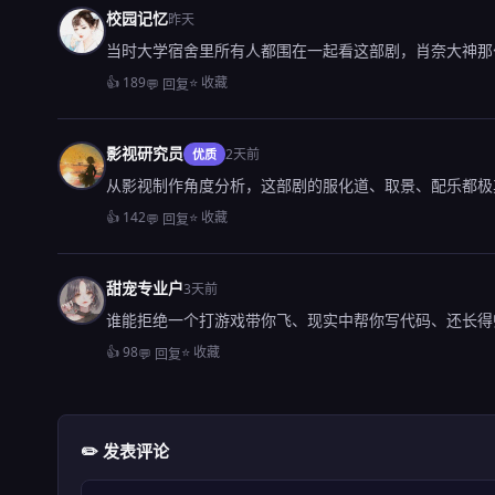
校园记忆
昨天
当时大学宿舍里所有人都围在一起看这部剧，肖奈大神那
👍 189
⭐ 收藏
💬 回复
影视研究员
2天前
优质
从影视制作角度分析，这部剧的服化道、取景、配乐都极
👍 142
⭐ 收藏
💬 回复
甜宠专业户
3天前
谁能拒绝一个打游戏带你飞、现实中帮你写代码、还长得
👍 98
⭐ 收藏
💬 回复
✏️ 发表评论