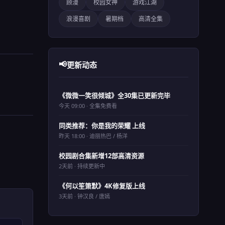
顾漫
校园女神
游戏江湖
浪漫喜剧
暑期档
高清全集
📢
更新动态
《微微一笑很倾城》全30集已更新完毕
今天 09:00 · 全集免费看
同类推荐：你是我的荣耀 上线
昨天 18:00 · 迪丽热巴 / 杨洋
校园剧合集新增12部高清资源
2天前 · 持续更新中
《何以笙箫默》4K修复版上线
3天前 · 钟汉良 / 唐嫣