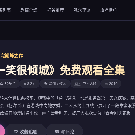
集列表
剧情介绍
相关推荐
观众评论
热播榜单
春甜宠巅峰之作
一笑很倾城》免费观看全集
📺 30集全
⭐ 8.2分
🎭 爱情 / 校园
🇨🇳 中国大陆
📅 2016
是A大计算机系校花，游戏中的「芦苇微微」也是服务器第一美女侠客。某
奈（杨洋 饰）在游戏中向她求婚，二人从线上到线下展开了一段甜蜜浪
改编自顾漫同名小说，画面清新唯美，被广大观众誉为「青春剧天花板」
♡ 收藏追剧
💬 写评论