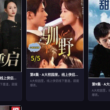
第8集 · A大校园里，线上侠侣...
EP8
⏱ 44分钟
线上侠侣...
A大校园里，线上侠侣线下重逢，甜度
第9集 · A
EP9
线下重逢，甜度
⏱ 45
爆表。
A大校园里，
爆表。