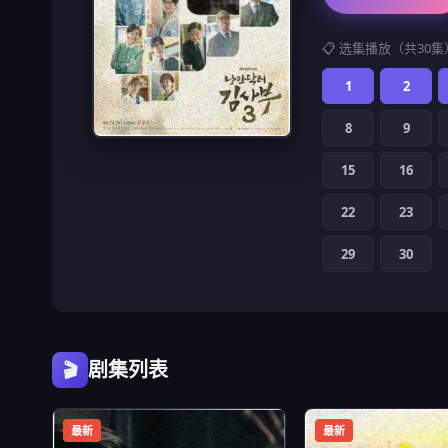
📋 选集播放（共30集
1
2
8
9
15
16
22
23
29
30
剧集列表
🎬
最新
最新